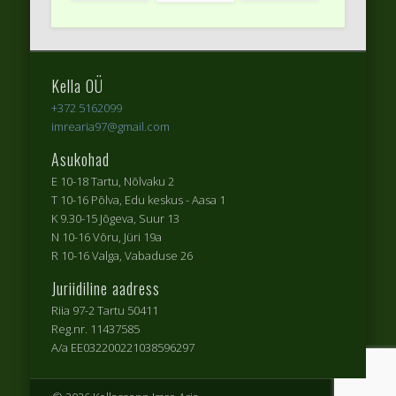
Kella OÜ
+372 5162099
imrearia97@gmail.com
Asukohad
E 10-18 Tartu, Nõlvaku 2
T 10-16 Põlva, Edu keskus - Aasa 1
K 9.30-15 Jõgeva, Suur 13
N 10-16 Võru, Jüri 19a
R 10-16 Valga, Vabaduse 26
Juriidiline aadress
Riia 97-2 Tartu 50411
Reg.nr. 11437585
A/a EE032200221038596297