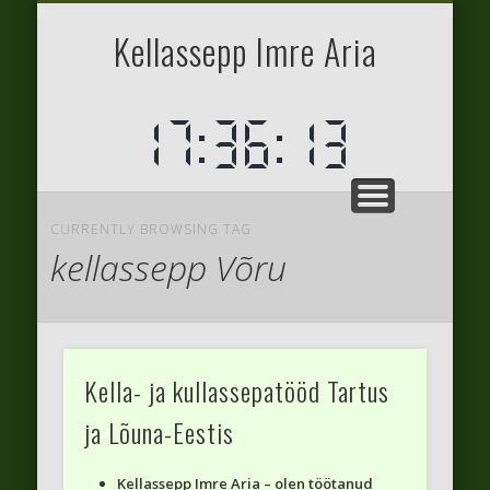
ASUKOHAD
TEENUSED
KONTAKT
AVALEHT
Kellassepp Imre Aria
CURRENTLY BROWSING TAG
kellassepp Võru
Kella- ja kullassepatööd Tartus
ja Lõuna-Eestis
Kellassepp Imre Aria – olen töötanud