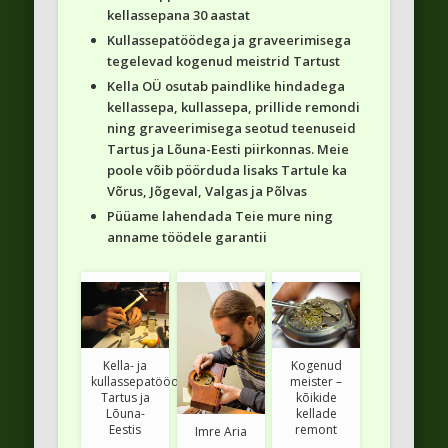
kellassepana 30 aastat
Kullassepatöödega ja graveerimisega
tegelevad kogenud meistrid Tartust
Kella OÜ osutab paindlike hindadega
kellassepa, kullassepa, prillide remondi
ning graveerimisega seotud teenuseid
Tartus ja Lõuna-Eesti piirkonnas. Meie
poole võib pöörduda lisaks Tartule ka
Võrus, Jõgeval, Valgas ja Põlvas
Püüame lahendada Teie mure ning
anname töödele garantii
Kella- ja
Kogenud
kullassepatööd
meister –
Tartus ja
kõikide
Lõuna-
kellade
Eestis
remont
Imre Aria