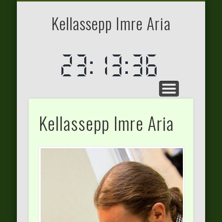
ASUKOHAD
TEENUSED
KONTAKT
AVALEHT
Kellassepp Imre Aria
Kellassepp Imre Aria