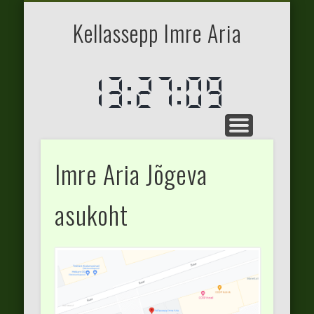
ASUKOHAD
TEENUSED
KONTAKT
AVALEHT
Kellassepp Imre Aria
Imre Aria Jõgeva
asukoht