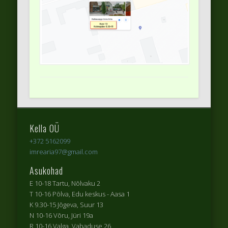
Kella OÜ
+372 5162099
imrearia97@gmail.com
Asukohad
E 10-18 Tartu, Nõlvaku 2
T 10-16 Põlva, Edu keskus - Aasa 1
K 9.30-15 Jõgeva, Suur 13
N 10-16 Võru, Jüri 19a
R 10-16 Valga, Vabaduse 26